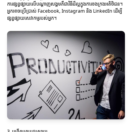
ការផ្សព្វផ្សាយលើបណ្តាញសង្គមគឺជាវិធីដ៏ល្អក្នុងការចងក្រងអតិថិជន។
អ្នកអាចប្រើប្រាស់ Facebook, Instagram និង LinkedIn ដើម្បី
ផ្សព្វផ្សាយសេវាកម្មរបស់អ្នក។
3. បង្កើតប្លុកឬវេបសាយ