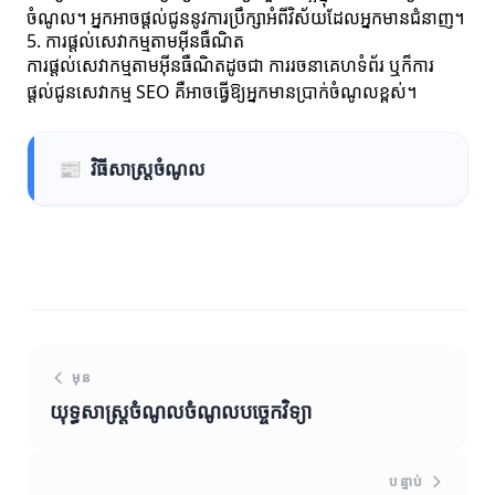
ចំណូល។ អ្នកអាចផ្តល់ជូននូវការប្រឹក្សាអំពីវិស័យដែលអ្នកមានជំនាញ។
5. ការផ្តល់សេវាកម្មតាមអ៊ីនធឺណិត
ការផ្តល់សេវាកម្មតាមអ៊ីនធឺណិតដូចជា ការរចនាគេហទំព័រ ឬក៏ការ
ផ្តល់ជូនសេវាកម្ម SEO គឺអាចធ្វើឱ្យអ្នកមានប្រាក់ចំណូលខ្ពស់។
📰
វិធីសាស្រ្តចំណូល
មុន
យុទ្ធសាស្ត្រចំណូល​ចំណូល​បច្ចេកវិទ្យា
បន្ទាប់