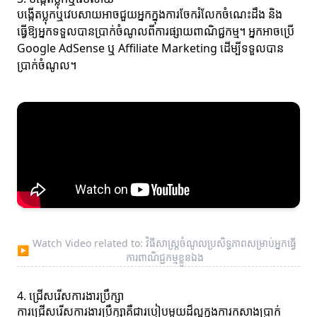
បង្កើតប្លុកឬវេបសាយអាចជួយអ្នកក្នុងការចែករំលែកចំណេះដឹង និង
ធ្វើឱ្យអ្នកទទួលបានប្រាក់ចំណូលពីការផ្សាយពាណិជ្ជកម្ម។ អ្នកអាចប្រើ
Google AdSense ឬ Affiliate Marketing ដើម្បីទទួលបាន
ប្រាក់ចំណូល។
Watch Video related to: វិធីសាស្រ្តចំណូលប្រសិទ្ធភាពសម្រាប់អ្នកធ្វើ
▶
ការពាណិជ្ជកម្មខ្លួនឯង
4. ជ្រើសរើសការងារប្រឹក្សា
ការជ្រើសរើសការងារប្រឹក្សាគឺជារបៀបមួយដ៏ល្អក្នុងការកសាងប្រាក់