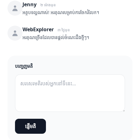
Jenny
២ ម៉ោងមុន
អត្ថបទល្អណាស់! អរគុណសម្រាប់ការចែករំលែក។
WebExplorer
៣ ថ្ងៃមុន
អរគុណច្រើនដែលបានផ្តល់ចំណេះដឹងថ្មីៗ។
បញ្ចេញមតិ
ផ្ញើមតិ