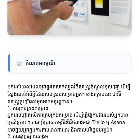
📰
កំណត់អារម្មណ៍
មកដល់ពេលដែលអ្នកគួរតែសាកល្បងវិធីសាស្រ្តចំណូលខុសៗគ្នា ដើម្បី
ស្វែងយល់អំពីអ្វីដែលសមស្របសម្រាប់អ្នក។ ខាងក្រោមនេះ ជាវិធី
សាស្រ្តខ្លះៗដែលអ្នកអាចអនុវត្តបាន។
1. ការគ្រប់គ្រងគម្រោង
អ្នកអាចផ្តោតលើការគ្រប់គ្រងគម្រោង ដើម្បីធ្វើឱ្យការងាររបស់អ្នកមាន
ប្រសិទ្ធភាព។ ការប្រើប្រាស់កម្មវិធីឌីជីថលដូចជា Trello ឬ Asana
អាចជួយអ្នកក្នុងការតាមដានការងារ និងកាលបរិច្ឆេទបញ្ចប់។
2. ការផ្សព្វផ្សាយសង្គម