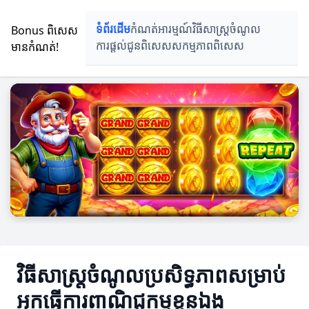
Bonus ពិសេស
ទំព័រដើម
កំណត់អារម្មណ៍
វិធីសាស្រ្តចំណូល
មានកំណត់!
ការផ្តល់ជូនពិសេស
សកម្មភាពពិសេស
វិធីសាស្រ្តចំណូលប្រសិទ្ធភាពសម្រាប់
អ្នកធ្វើការពាណិជ្ជកម្មខ្លួនឯង