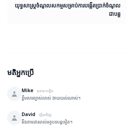
យុទ្ធសាស្ត្រចំណូលសកម្មសម្រាប់ការបង្កើតប្រាក់ចំណូល
ជាបន្ត
មតិអ្នកប្រើ
Mike
មុននេះបន្តិច
ខ្លឹមសារច្បាស់លាស់ ងាយយល់ណាស់។
David
ម្សិលមិញ
នឹងតាមដានរាល់អត្ថបទបន្តទៀត។