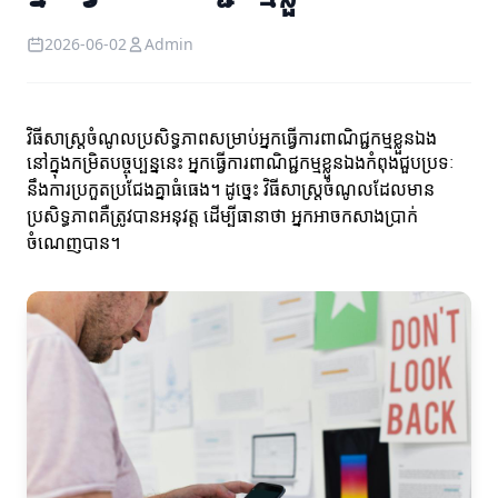
2026-06-02
Admin
វិធីសាស្រ្តចំណូលប្រសិទ្ធភាពសម្រាប់អ្នកធ្វើការពាណិជ្ជកម្មខ្លួនឯង
នៅក្នុងកម្រិតបច្ចុប្បន្ននេះ អ្នកធ្វើការពាណិជ្ជកម្មខ្លួនឯងកំពុងជួបប្រទៈ
នឹងការប្រកួតប្រជែងគ្នាធំធេង។ ដូច្នេះ វិធីសាស្រ្តចំណូលដែលមាន
ប្រសិទ្ធភាពគឺត្រូវបានអនុវត្ត ដើម្បីធានាថា អ្នកអាចកសាងប្រាក់
ចំណេញបាន។