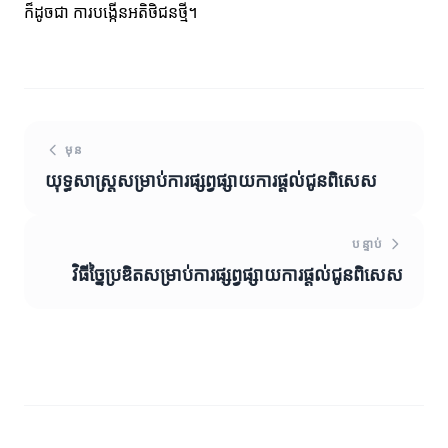
ក៏ដូចជា ការបង្កើនអតិថិជនថ្មី។
មុន
យុទ្ធសាស្ត្រសម្រាប់ការផ្សព្វផ្សាយការផ្តល់ជូនពិសេស
បន្ទាប់
វិធីច្នៃប្រឌិតសម្រាប់ការផ្សព្វផ្សាយការផ្តល់ជូនពិសេស