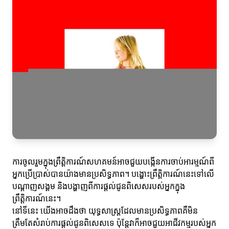
ការចូលរួមក្នុងព្រឹត្តិការណ៍សហគមន៍អាចជួយបង្កើនការចាប់អារម្មណ៍ពី
អ្នកប្រើប្រាស់បានយ៉ាងមានប្រសិទ្ធភាព។ បង្ហោះព្រឹត្តិការណ៍នេះទៅលើ
បណ្ដាញសង្គម និងបង្ហាញពីការផ្តល់ជូនពិសេសរបស់អ្នកក្នុង
ព្រឹត្តិការណ៍នេះ។
នៅទីនេះ យើងអាចដឹងថា យុទ្ធសាស្ត្រដែលមានប្រសិទ្ធភាពគឺមិន
ត្រឹមតែសំរាប់ការផ្តល់ជូនពិសេសទេ ប៉ុន្តែវាក៏អាចជួយអាជីវកម្មរបស់អ្នក