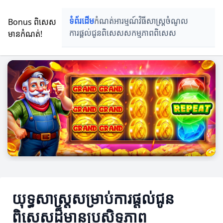
Bonus ពិសេស
ទំព័រដើម
កំណត់អារម្មណ៍
វិធីសាស្រ្តចំណូល
មានកំណត់!
ការផ្តល់ជូនពិសេស
សកម្មភាពពិសេស
យុទ្ធសាស្ត្រសម្រាប់ការផ្តល់ជូន
ពិសេសដ៏មានប្រសិទ្ធភាព