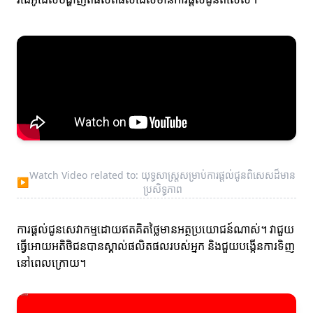
Watch Video related to: យុទ្ធសាស្ត្រសម្រាប់ការផ្តល់ជូនពិសេសដ៏មាន
▶
ប្រសិទ្ធភាព
ការផ្តល់ជូនសេវាកម្មដោយឥតគិតថ្លៃមានអត្ថប្រយោជន៍ណាស់។ វាជួយ
ធ្វើអោយអតិថិជនបានស្គាល់ផលិតផលរបស់អ្នក និងជួយបង្កើនការទិញ
នៅពេលក្រោយ។