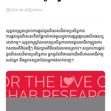
2026-06-28
Admin
យុទ្ធសាស្ត្រសម្រាប់ការផ្តល់ជូនពិសេសដ៏មានប្រសិទ្ធភាព
ការផ្តល់ជូនពិសេសគឺជាផ្នែកសំខាន់មួយក្នុងការផ្សព្វផ្សាយផលិតផលឬ
សេវាកម្ម។ យុទ្ធសាស្ត្រដែលមានប្រសិទ្ធភាពអាចជួយអាជីវកម្មក្នុងការ
កសាងអតិថិជនថ្មីៗ និងរក្សាអតិថិជនដែលមានស្រាប់។ សម្រាប់ការផ្តល់
ជូនពិសេសដ៏មានប្រសិទ្ធភាព អ្នកគួរតែពិចារណាដើមពីគោលអាជីវកម្ម
របស់អ្នក និងអ្នកទស្សនាដែលអ្នកចង់ទាក់ទាញ។