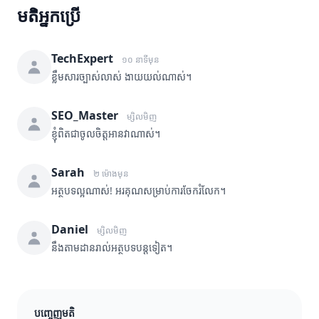
មតិអ្នកប្រើ
TechExpert
១០ នាទីមុន
ខ្លឹមសារច្បាស់លាស់ ងាយយល់ណាស់។
SEO_Master
ម្សិលមិញ
ខ្ញុំពិតជាចូលចិត្តអានវាណាស់។
Sarah
២ ម៉ោងមុន
អត្ថបទល្អណាស់! អរគុណសម្រាប់ការចែករំលែក។
Daniel
ម្សិលមិញ
នឹងតាមដានរាល់អត្ថបទបន្តទៀត។
បញ្ចេញមតិ