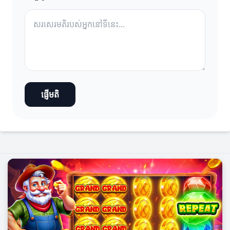
ផ្ញើមតិ