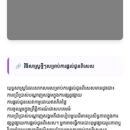
🔗
វិធីសាស្ត្រថ្មីៗសម្រាប់ការផ្តល់ជូនពិសេស
យុទ្ធសាស្ត្រដែលសាកសមសម្រាប់ការផ្តល់ជូនពិសេសមានដូចជា៖
ការប្រើប្រាស់បណ្ដាញសង្គមក្នុងការផ្សព្វផ្សាយ
ការផ្តល់ជូនសេវាកម្មដោយឥតគិតថ្លៃ
ការចូលរួមក្នុងព្រឹត្តិការណ៍ជាសហគមន៍
ការប្រើប្រាស់បណ្ដាញសង្គមគឺជារបៀបមួយដ៏មានប្រសិទ្ធភាពក្នុងការ
ផ្សព្វផ្សាយការផ្តល់ជូនពិសេស។ អ្នកអាចធ្វើការបោះពុម្ពផ្សាយរូបភាពឬ
វីដេអូដែលបង្ហាញពីផលិតផលដែលមានការផ្តល់ជូនពិសេស។