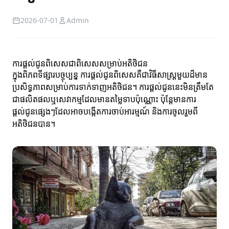
2026-07-01
Admin
ការផ្តល់ជូនពិសេសជាពិសេសសម្រាប់អតិថិជន
ក្នុងពិភពទីផ្សារបច្ចុប្បន្ន ការផ្តល់ជូនពិសេសគឺជាវិធីសាស្រ្តមួយដ៏មាន
ប្រសិទ្ធភាពសម្រាប់ការទាក់ទាញអតិថិជន។ ការផ្តល់ជូននេះមិនត្រឹមតែ
ជាផលិតផលឬសេវាកម្មដែលមានតម្លៃទាបប៉ុណ្ណោះ ប៉ុន្តែមានការ
ផ្តល់ជូនផ្សេងៗដែលអាចបង្កើតការចាប់អារម្មណ៍ និងការចូលរួមពី
អតិថិជនបាន។