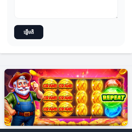
ផ្ញើមតិ