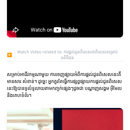
Watch Video related to: ការផ្តល់ជូនពិសេសជាពិសេសសម្រាប់
▶
អតិថិជន
សម្រាប់អាជីវកម្មណាមួយ ការចេញផ្សាយអំពីការផ្តល់ជូនពិសេសនេះគឺ
មានសារៈសំខាន់។ ដូច្នេះ អ្នកគួរតែធ្វើការផ្សព្វផ្សាយការផ្តល់ជូនពិសេស
នេះឱ្យបានទូលំទូលាយតាមកញ្ចក់ផ្សេងៗដូចជា បណ្ដាញសង្គម អ៊ីមែល
និងគេហទំព័រ។