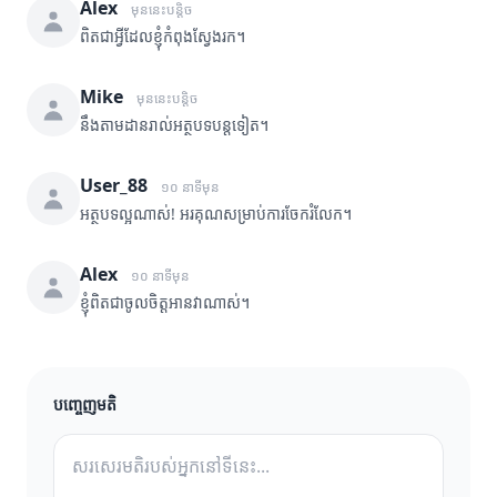
Alex
មុននេះបន្តិច
ពិតជាអ្វីដែលខ្ញុំកំពុងស្វែងរក។
Mike
មុននេះបន្តិច
នឹងតាមដានរាល់អត្ថបទបន្តទៀត។
User_88
១០ នាទីមុន
អត្ថបទល្អណាស់! អរគុណសម្រាប់ការចែករំលែក។
Alex
១០ នាទីមុន
ខ្ញុំពិតជាចូលចិត្តអានវាណាស់។
បញ្ចេញមតិ