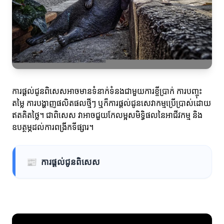
ការផ្តល់ជូនពិសេសអាចមានទំនាក់ទំនងជាមួយការខ្ចីប្រាក់ ការបញ្ចុះ
តម្លៃ ការបង្ហាញផលិតផលថ្មីៗ ឬក៏ការផ្តល់ជូនសេវាកម្មប្រើប្រាស់ដោយ
ឥតគិតថ្លៃ។ ជាពិសេស វាអាចជួយកែលម្អសមិទ្ធិផលនៃអាជីវកម្ម និង
ឧបត្ថម្ភដល់ការពង្រីកទីផ្សារ។
📰
ការផ្តល់ជូនពិសេស