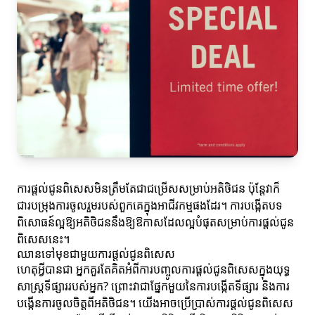
ការផ្តល់ជូនពិសេសមិនត្រឹមតែជាជម្រើសសម្រាប់អតិថិជន ប៉ុន្តែវាក៏
ជារបម្រុងការចូលរួមរបស់ពួកគេក្នុងអាជីវកម្មផងដែរ។ ការបង្កើតបទ
ពិសោធន៍ល្អឱ្យអតិថិជននឹងឱ្យឱកាសដែលល្អបំផុតសម្រាប់ការផ្តល់ជូន
ពិសេសនេះ។
ឈានទៅមុខជាមួយការផ្តល់ជូនពិសេស
ហេតុអ្វីបានជា អ្នកគួរតែគិតអំពីការបញ្ចូលការផ្តល់ជូនពិសេសក្នុងយុទ្ធ
សាស្ត្រទីផ្សាររបស់អ្នក? ព្រោះវាជាផ្នែកមួយនៃការបង្កើតទីផ្សារ និងការ
បង្កើនការចូលចិត្តពីអតិថិជន។ យើងអាចប្រើប្រាស់ការផ្តល់ជូនពិសេស