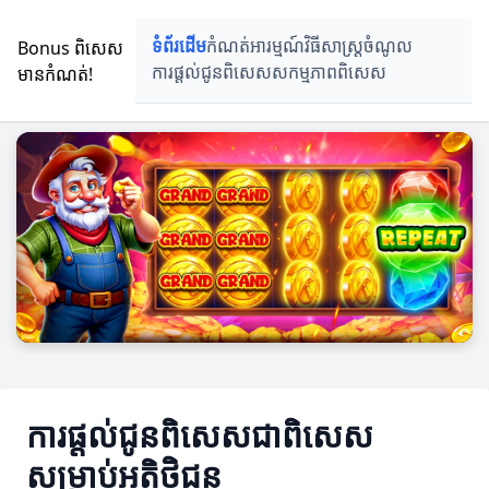
Bonus ពិសេស
ទំព័រដើម
កំណត់អារម្មណ៍
វិធីសាស្រ្តចំណូល
មានកំណត់!
ការផ្តល់ជូនពិសេស
សកម្មភាពពិសេស
ការផ្តល់ជូនពិសេសជាពិសេស
សម្រាប់អតិថិជន