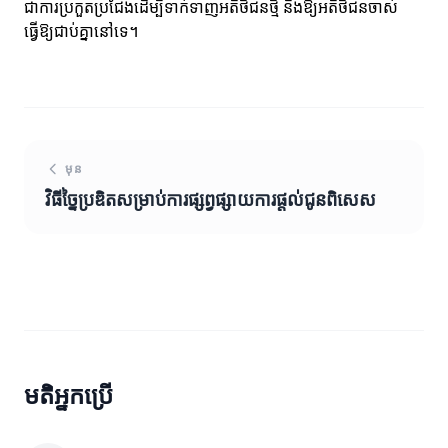
ជាការប្រកួតប្រជែងដើម្បីទាក់ទាញអតិថិជនថ្មី និងឱ្យអតិថិជនចាស់
ធ្វើឱ្យជាប់គ្នានៅទេ។
មុន
វិធីច្នៃប្រឌិតសម្រាប់ការផ្សព្វផ្សាយការផ្តល់ជូនពិសេស
មតិអ្នកប្រើ