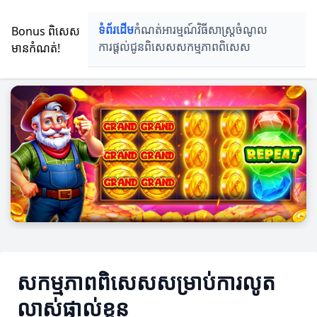
Bonus ពិសេស
ទំព័រដើម
កំណត់អារម្មណ៍
វិធីសាស្រ្តចំណូល
មានកំណត់!
ការផ្តល់ជូនពិសេស
សកម្មភាពពិសេស
សកម្មភាពពិសេសសម្រាប់ការលូត
លាស់ផ្ទាល់ខ្លួន