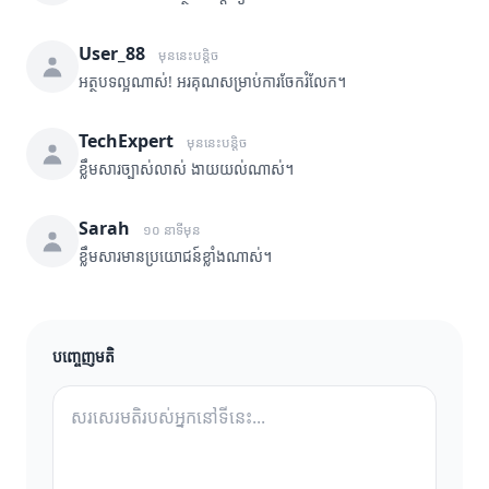
User_88
មុននេះបន្តិច
អត្ថបទល្អណាស់! អរគុណសម្រាប់ការចែករំលែក។
TechExpert
មុននេះបន្តិច
ខ្លឹមសារច្បាស់លាស់ ងាយយល់ណាស់។
Sarah
១០ នាទីមុន
ខ្លឹមសារមានប្រយោជន៍ខ្លាំងណាស់។
បញ្ចេញមតិ