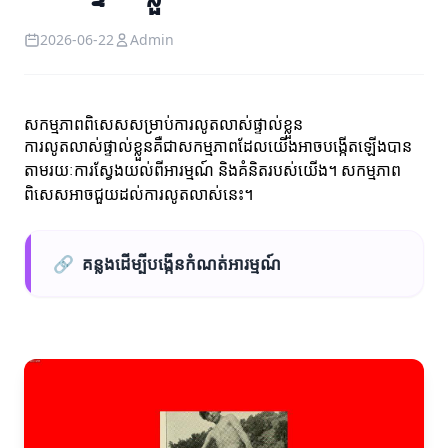
2026-06-22
Admin
សកម្មភាពពិសេសសម្រាប់ការលូតលាស់ផ្ទាល់ខ្លួន
ការលូតលាស់ផ្ទាល់ខ្លួនគឺជាសកម្មភាពដែលយើងអាចបង្កើតឡើងបាន
តាមរយៈការស្វែងយល់ពីអារម្មណ៍ និងគំនិតរបស់យើង។ សកម្មភាព
ពិសេសអាចជួយដល់ការលូតលាស់នេះ។
🔗
គន្លងដើម្បីបង្កើនកំណត់អារម្មណ៍