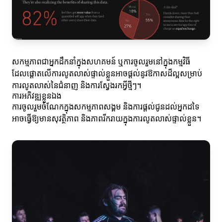
សកម្មភាពជាអ្នកដឹកនាំក្នុងសហគមន៍ ឬការចូលរួមនៅក្នុងកម្មវិធី
ដែលផ្តោតលើការលូតលាស់ផ្ទាល់ខ្លួនអាចផ្តល់នូវឱកាសដ៏ល្អសម្រាប់
ការលូតលាស់នៃជំនាញ និងការស្វែងរកអ្វីថ្មីៗ។
ការអភិវឌ្ឍខ្លួនឯង
ការចូលរួមចំណែកក្នុងសកម្មភាពសង្គម និងការផ្តល់ជូនដល់អ្នកដទៃ
អាចធ្វើឱ្យមានសុវត្ថិភាព និងភាពរីករាយក្នុងការលូតលាស់ផ្ទាល់ខ្លួន។