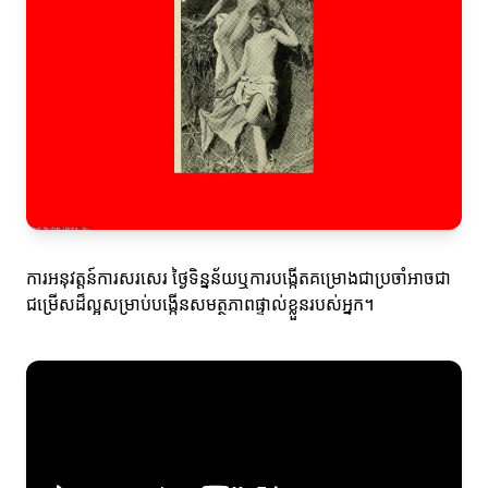
ការអនុវត្តន៍ការសរសេរ ថ្ងៃទិន្នន័យឬការបង្កើតគម្រោងជាប្រចាំអាចជា
ជម្រើសដ៏ល្អសម្រាប់បង្កើនសមត្ថភាពផ្ទាល់ខ្លួនរបស់អ្នក។