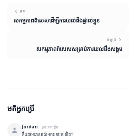
មុន
សកម្មភាពពិសេសដើម្បីការយល់ដឹងផ្ទាល់ខ្លួន
បន្ទាប់
សកម្មភាពពិសេសសម្រាប់ការយល់ដឹងសង្គម
មតិអ្នកប្រើ
Jordan
មុននេះបន្តិច
នឹងតាមដានរាល់អត្ថបទបន្តទៀត។