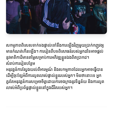
សកម្មភាពពិសេសទាក់ទងផ្ទាល់ទៅនឹងការឡើងវិញមួយប្រាក់ក​ញូវឲ្យ
មានកំណត់កើនឡើង។ ការរៀនពីបទពិសោធន៍របស់អ្នកដទៃអាចផ្តល់
នូវមាតិកាដ៏មានតម្លៃសម្រាប់ការអភិវឌ្ឍខ្លួនឯងពិតប្រាកដ។
សំរាប់ការរៀនបន្ថែម
អនុវត្តន៍ការស្វែងយល់ពីអារម្មណ៍ និងសកម្មភាពដែលអ្នកអាចធ្វើបាន
ដើម្បីចុះខ្សែអំពីការលូតលាស់ផ្ទាល់ខ្លួនរបស់អ្នក។ មិនថានោះទេ អ្នក
គួរតែអនុវត្តន៍ការសម្រេចចិត្តដោយការចងក្រងនូវទិន្នន័យ និងការលូត
លាស់អំពីប្រព័ន្ធផ្ទាល់ខ្លួននៅក្នុងជីវិតរបស់អ្នក។