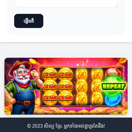
ផ្ញើមតិ
© 2023 សិល្បៈខ្មែរ. អ្នកទាំងអស់គ្នាគួរតែដឹង!