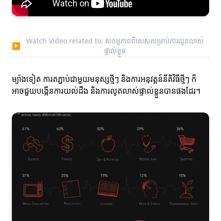
Watch Video related to: សកម្មភាពពិសេសសម្រាប់ការលូតលាស់
▶
ផ្ទាល់ខ្លួន
ម្យ៉ាងទៀត ការតភ្ជាប់ជាមួយមនុស្សថ្មីៗ និងការអនុវត្តន៍នីតិវិធីថ្មីៗ ក៏
អាចជួយបង្កើនការយល់ដឹង និងការលូតលាស់ផ្ទាល់ខ្លួនបានផងដែរ។