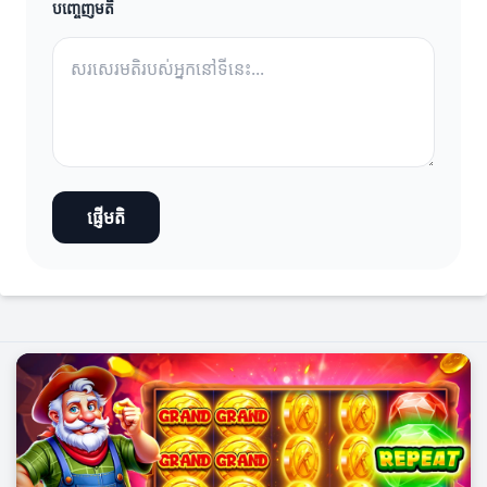
បញ្ចេញមតិ
ផ្ញើមតិ