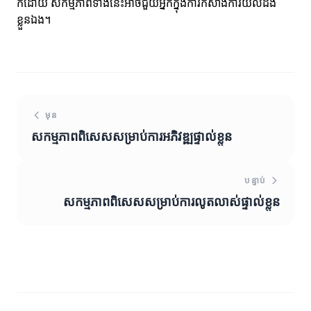
ក៏ដោយ សកម្មភាពទាំងនេះអាចជួយអ្នកក្នុងការកសាងការយល់ដឹង
ខ្លួនឯង។
មុន
សកម្មភាពពិសេសសម្រាប់ការអភិវឌ្ឍផ្ទាល់ខ្លួន
បន្ទាប់
សកម្មភាពពិសេសសម្រាប់ការលូតលាស់ផ្ទាល់ខ្លួន