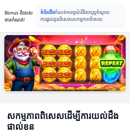
Bonus ពិសេស
ទំព័រដើម
កំណត់អារម្មណ៍
វិធីសាស្រ្តចំណូល
មានកំណត់!
ការផ្តល់ជូនពិសេស
សកម្មភាពពិសេស
សកម្មភាពពិសេសដើម្បីការយល់ដឹង
ផ្ទាល់ខ្លួន