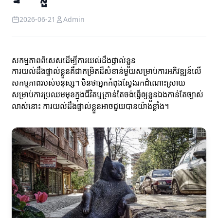
2026-06-21
Admin
សកម្មភាពពិសេសដើម្បីការយល់ដឹងផ្ទាល់ខ្លួន
ការយល់ដឹងផ្ទាល់ខ្លួនគឺជាកម្រិតដ៏សំខាន់មួយសម្រាប់ការអភិវឌ្ឍន៍លើ
សកម្មភាពរបស់មនុស្ស។ មិនថាអ្នកកំពុងស្វែងរកដំណោះស្រាយ
សម្រាប់ការប្រឈមមុខក្នុងជីវិតឬគ្រាន់តែចង់ធ្វើឲ្យខ្លួនឯងកាន់តែច្បាស់
លាស់នោះ ការយល់ដឹងផ្ទាល់ខ្លួនអាចជួយបានយ៉ាងខ្លាំង។