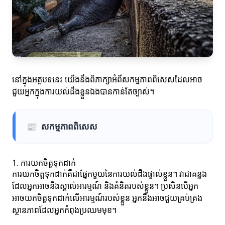
នៅក្នុងអត្ថបទនេះ យើងនឹងពិភាក្សាអំពីសកម្មភាពពិសេសដែលអាច
ជួយអ្នកក្នុងការយល់ដឹងខ្លួនឯងបានកាន់តែច្បាស់។
📰
សកម្មភាពពិសេស
1. ការយកចិត្តទុកដាក់
ការយកចិត្តទុកដាក់គឺជាផ្នែកមួយនៃការយល់ដឹងផ្ទាល់ខ្លួន។ វាជាគន្លង
ដែលអ្នកអាចនឹងស្គាល់អារម្មណ៍ និងគំនិតរបស់ខ្លួន។ ប្រសិនបើអ្នក
អាចយកចិត្តទុកដាក់លើអារម្មណ៍របស់ខ្លួន អ្នកនឹងអាចជួយគ្រប់គ្រង
ស្ថានភាពដែលអ្នកកំពុងប្រឈមមុខ។