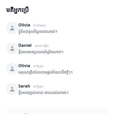
មតិអ្នកប្រើ
Olivia
២ ម៉ោងមុន
ខ្ញុំពិតជាចូលចិត្តអានវាណាស់។
Daniel
មុននេះបន្តិច
ខ្លឹមសារមានប្រយោជន៍ខ្លាំងណាស់។
Olivia
៣ ថ្ងៃមុន
អរគុណច្រើនដែលបានផ្តល់ចំណេះដឹងថ្មីៗ។
Sarah
៣ ថ្ងៃមុន
ខ្លឹមសារច្បាស់លាស់ ងាយយល់ណាស់។