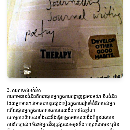
3. ការតាមដានគំនិត
ការតាមដានគំនិតពិតជាជួយអ្នកក្នុងការបង្ហាញនូវអារម្មណ៍ និងគំនិត
ដែលអ្នកមាន។ វាអាចជាបន្តផ្សេងទៀតក្នុងការរៀបចំគំនិតរបស់អ្នក
ហើយជួយអ្នកក្នុងការកសាងការយល់ដឹងកាន់តែខ្លាំង។
សកម្មភាពពិសេសទាំងនេះនឹងធ្វើឲ្យអ្នកអាចយល់ដឹងពីខ្លួនឯងបាន
កាន់តែច្បាស់។ មិនថាអ្នកនឹងត្រូវប្រឈមមុខនឹងការប្រឈមមុខ ឬមិន