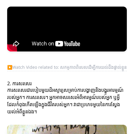
▶
Watch Video related to: សកម្មភាពពិសេសដើម្បីការយល់ដឹងផ្ទាល់ខ្លួន
2. ការសរសេរ
ការសរសេរជារបៀបមួយដ៏អស្ចារ្យសម្រាប់ការបង្ហាញនិងបង្ហូរអារម្មណ៍
របស់អ្នក។ ការសរសេរ។ អ្នកអាចសរសេរអំពីអារម្មណ៍របស់អ្នក ឬអ្វី
ដែលកំពុងកើតឡើងក្នុងជីវិតរបស់អ្នក។ វាជាប្រភេទមួយនៃការស្វែង
យល់អំពីខ្លួនឯង។